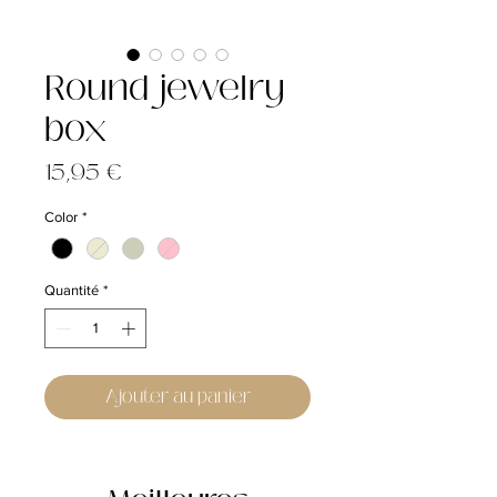
Round jewelry
box
Prix
15,95 €
Color
*
Quantité
*
Ajouter au panier