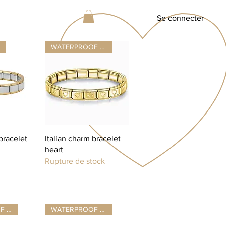
Se connecter
WATERPROOF ☂
apide
Aperçu rapide
bracelet
Italian charm bracelet
heart
Rupture de stock
WATERPROOF ☂
WATERPROOF ☂