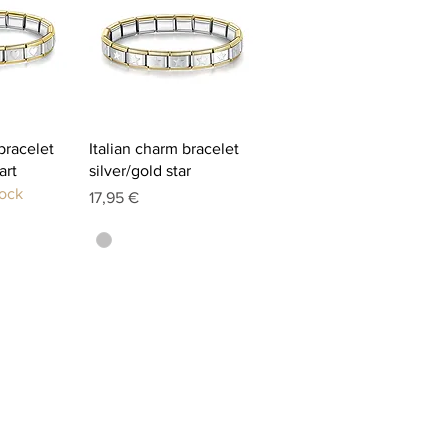
apide
Aperçu rapide
bracelet
Italian charm bracelet
art
silver/gold star
tock
Prix
17,95 €