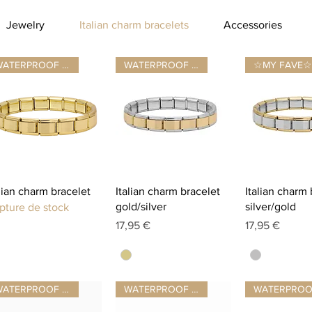
Jewelry
Italian charm bracelets
Accessories
WATERPROOF ☂
WATERPROOF ☂
☆MY FAVE☆
Aperçu rapide
Aperçu rapide
Aperçu r
alian charm bracelet
Italian charm bracelet
Italian charm 
gold/silver
silver/gold
pture de stock
Prix
Prix
17,95 €
17,95 €
WATERPROOF ☂
WATERPROOF ☂