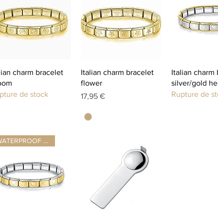
Aperçu rapide
Aperçu rapide
Aperçu r
alian charm bracelet
Italian charm bracelet
Italian charm 
oom
flower
silver/gold he
pture de stock
Rupture de s
Prix
17,95 €
WATERPROOF ☂