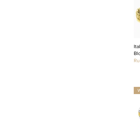
It
Bl
Ru