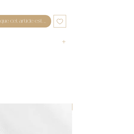
sque cet article est disponible
WATERPROOF ☂