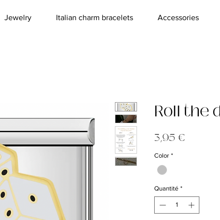
Jewelry
Italian charm bracelets
Accessories
Roll the
Prix
3,95 €
Color
*
Quantité
*