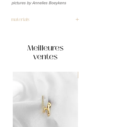
pictures by Annelies Boeykens
materials
gold plated copper and zircon
Meilleures
ventes
WATERPROOF ☂