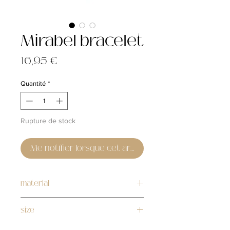
Mirabel bracelet
Prix
16,95 €
Quantité
*
Rupture de stock
Me notifier lorsque cet article est disponible
material
stainless steel
size
17cm + 3cm