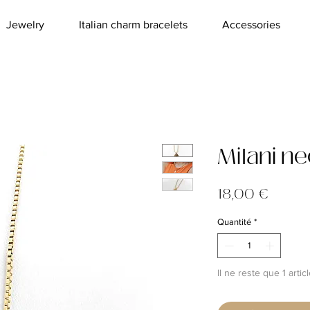
Jewelry
Italian charm bracelets
Accessories
Milani n
Prix
18,00 €
Quantité
*
Il ne reste que 1 artic