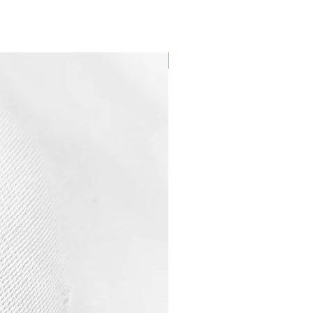
WATERPROOF ☂