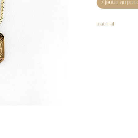
Ajouter au pani
material
316L stainless steel,