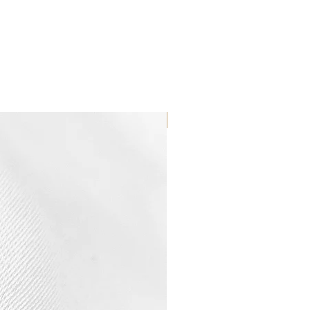
WATERPROOF ☂