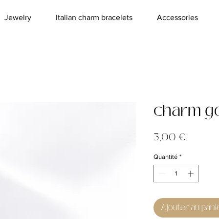
Jewelry
Italian charm bracelets
Accessories
charm go
Prix
3,00 €
Quantité
*
Ajouter au pani