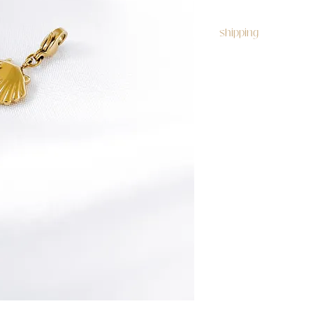
shipping
free shipping does n
item (free shipping >