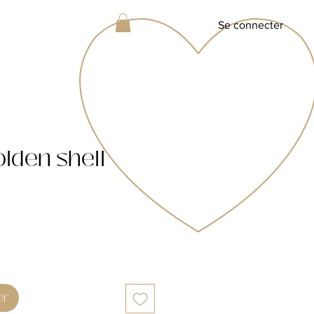
Se connecter
lden shell
er