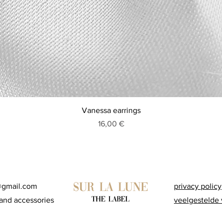
Aperçu rapide
Vanessa earrings
Prix
16,00 €
@gmail.com
privacy policy
and accessories
veelgestelde