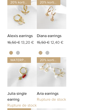
20% korting
20% korting
Alexis earrings
Diana earrings
Prix original
Prix promotionnel
Prix original
Prix promotionnel
16,50 €
13,20 €
15,50 €
12,40 €
WATERPROOF ☂
20% korting
Julia single
Aria earrings
earring
Rupture de stock
Rupture de stock