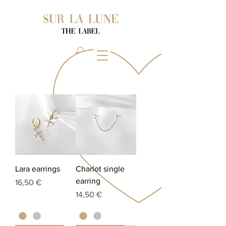
Lara earrings
Charlot single
earring
Prix
16,50 €
Prix
14,50 €